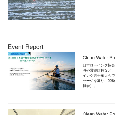
Event Report
Clean Wate
日本ローイング協会は「
減や景観維持など、
イング選手権大会では「
セージを募り、22
員会）。
Clean Wate