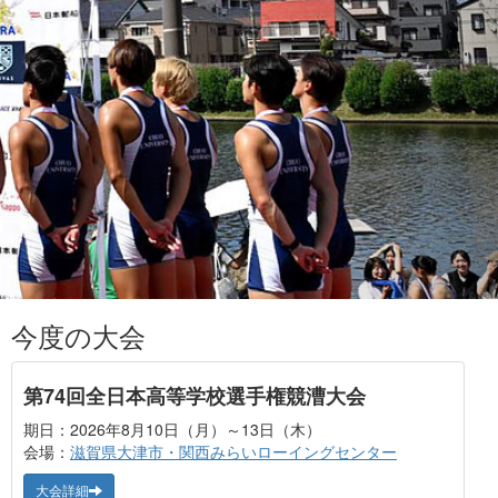
今度の大会
第74回全日本高等学校選手権競漕大会
期日：2026年8月10日（月）～13日（木）
会場：
滋賀県大津市・関西みらいローイングセンター
大会詳細