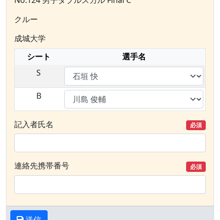
No.124 男子ダブルスカル Final C
クルー
成城大学
シート
選手名
S
B
記入者氏名
必須
連絡先携帯番号
必須
送信