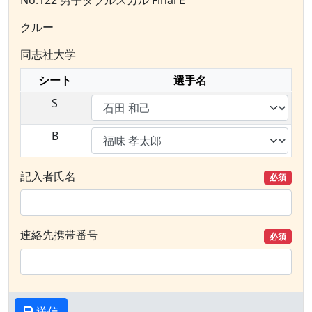
No.122 男子ダブルスカル Final E
クルー
同志社大学
シート
選手名
S
B
記入者氏名
必須
連絡先携帯番号
必須
送信